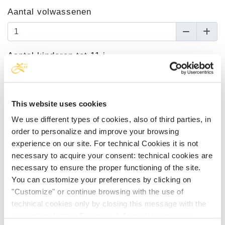
Aantal volwassenen
Aantal kinderen tot 11 j.
Leeftijd van de kinderen
This website uses cookies
We use different types of cookies, also of third parties, in
order to personalize and improve your browsing
Kies de accommodatie
experience on our site. For technical Cookies it is not
necessary to acquire your consent: technical cookies are
Bilocale op zolderverdieping met meerzicht
necessary to ensure the proper functioning of the site.
You can customize your preferences by clicking on
Aankomst
"Customize" or continue browsing with the use of
technical cookies only by closing this message with the
appropriate button.
For more information you can