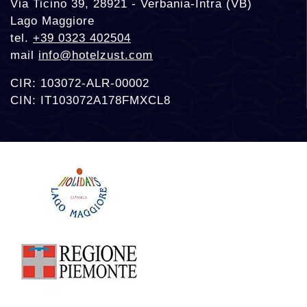
Via Ticino 39, 28921 - Verbania-Intra (VB)
Lago Maggiore
tel.
+39 0323 402504
mail
info@hotelzust.com
CIR: 103072-ALR-00002
CIN: IT103072A178FMXCL8