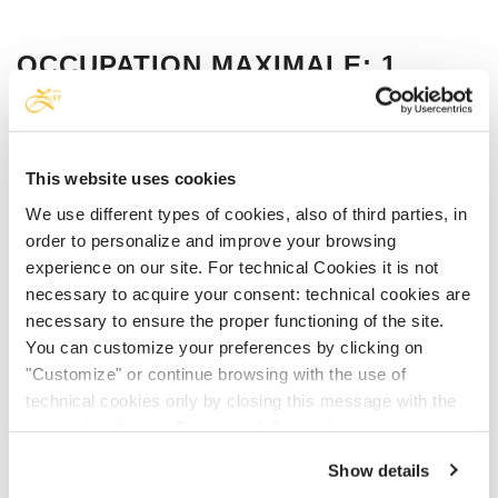
OCCUPATION MAXIMALE: 1
PERSONNE
MIN.
MAX.
This website uses cookies
We use different types of cookies, also of third parties, in
€ 100,90
€ 243,00
order to personalize and improve your browsing
experience on our site. For technical Cookies it is not
necessary to acquire your consent: technical cookies are
necessary to ensure the proper functioning of the site.
Vous pouvez trouver les prix actuels en ligne!
You can customize your preferences by clicking on
"Customize" or continue browsing with the use of
technical cookies only by closing this message with the
TAXE DE SÉJOUR:
appropriate button.
For more information you can
€ 1,50 par personne, par nuit.
consult the Cookie Policy.
Show details