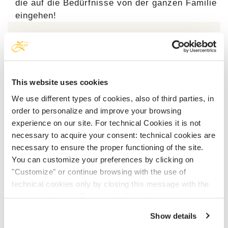
die auf die Bedürfnisse von der ganzen Familie
eingehen!
This website uses cookies
We use different types of cookies, also of third parties, in
order to personalize and improve your browsing
experience on our site. For technical Cookies it is not
necessary to acquire your consent: technical cookies are
necessary to ensure the proper functioning of the site.
You can customize your preferences by clicking on
UNSERE GESCHICHTE
"Customize" or continue browsing with the use of
technical cookies only by closing this message with the
appropriate button.
For more information you can
consult the Cookie Policy.
Show details