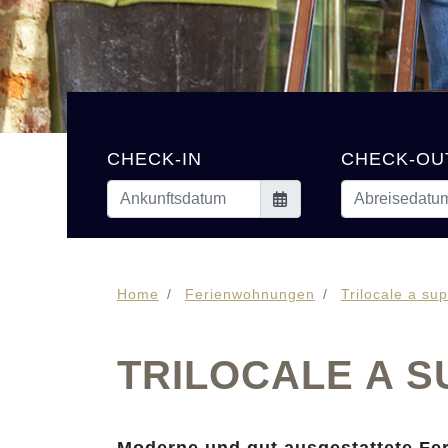
CHECK-IN
CHECK-OU
Home
Ferienwohnungen
Trilocale a sup
TRILOCALE A S