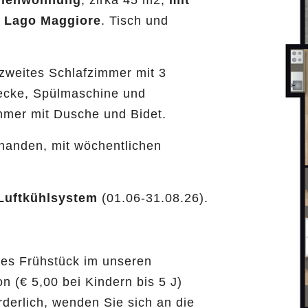
erienwohnung
, zirka 45 m2,
mit
n Lago Maggiore
. Tisch und
zweites Schlafzimmer mit 3
ecke, Spülmaschine und
mmer mit Dusche und Bidet.
handen, mit wöchentlichen
Luftkühlsystem
(01.06-31.08.26).
es Frühstück im unseren
 (€ 5,00 bei Kindern bis 5 J)
rderlich, wenden Sie sich an die