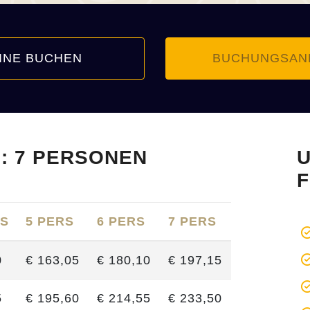
INE BUCHEN
BUCHUNGSAN
: 7 PERSONEN
U
F
RS
5 PERS
6 PERS
7 PERS
0
€ 163,05
€ 180,10
€ 197,15
5
€ 195,60
€ 214,55
€ 233,50