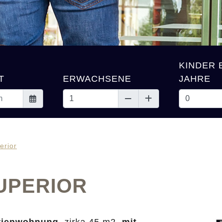
KINDER B
T
ERWACHSENE
JAHRE
erior
UPERIOR