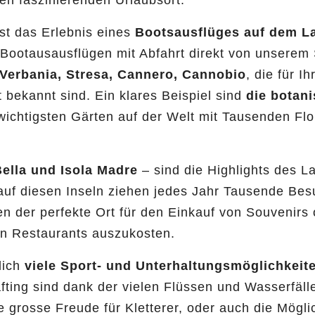
en faszinierenden Urlaubsort.
st das Erlebnis eines
Bootsausflüges auf dem La
ootausausflügen mit Abfahrt direkt von unserem S
Verbania, Stresa, Cannero, Cannobio
, die für I
 bekannt sind. Ein klares Beispiel sind
die botani
wichtigsten Gärten auf der Welt mit Tausenden Flo
Bella und Isola Madre
– sind die Highlights des L
 auf diesen Inseln ziehen jedes Jahr Tausende Be
n der perfekte Ort für den Einkauf von Souvenirs
hen Restaurants auszukosten.
lich
viele Sport- und Unterhaltungsmöglichkeit
ting sind dank der vielen Flüssen und Wasserfälle
 grosse Freude für Kletterer, oder auch die Mögli