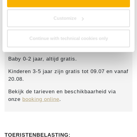
10/09/2026 -
€
€
€
€
05/10/2026
146,00
163,05
180,10
197,1
Customize
Continue with technical cookies only
PRIJS VOOR KINDEREN
Baby 0-2 jaar, altijd gratis.
Kinderen 3-5 jaar zijn gratis tot 09.07 en vanaf
20.08.
Bekijk de tarieven en beschikbaarheid via
onze
booking online
.
TOERISTENBELASTING: