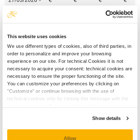
27/03/2026 -
€
€
€
€
13/05/2026
146,00
163,05
180,10
197,1
13/05/2026
€
€
€
€
- 02/07/2026
176,65
195,60
214,55
233,5
This website uses cookies
We use different types of cookies, also of third parties, in
02/07/2026
€
€
€
€
order to personalize and improve your browsing
- 09/07/2026
214,75
237,40
260,05
282,7
experience on our site. For technical Cookies it is not
necessary to acquire your consent: technical cookies are
09/07/2026
€
€
€
€
necessary to ensure the proper functioning of the site.
- 20/08/2026
233,15
256,95
280,75
304,5
You can customize your preferences by clicking on
"Customize" or continue browsing with the use of
20/08/2026
€
€
€
€
technical cookies only by closing this message with the
- 27/08/2026
214,75
237,40
260,05
282,7
appropriate button.
For more information you can
consult the Cookie Policy.
27/08/2026
€
€
€
€
Show details
- 10/09/2026
176,65
195,60
214,55
233,5
Allow