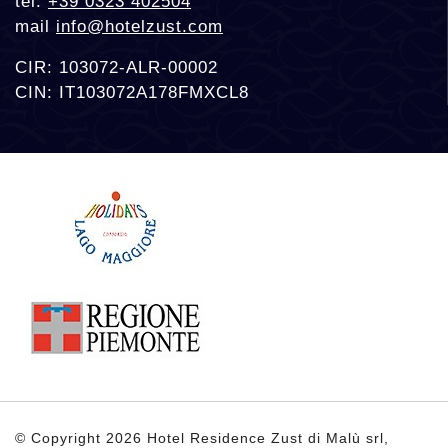
tel.
+39 0323 402504
mail
info@hotelzust.com
CIR: 103072-ALR-00002
CIN: IT103072A178FMXCL8
© Copyright 2026 Hotel Residence Zust di Malù srl,