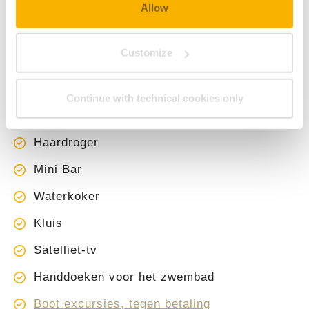
Allow
TOT UW BESCHIKKING
Customize
Balkon met uitzicht op het meer
Koelsysteem (01.06-31.08.26)
Continue with technical cookies only
Gratis WI-FI
Haardroger
Mini Bar
Waterkoker
Kluis
Satelliet-tv
Handdoeken voor het zwembad
Boot excursies, tegen betaling