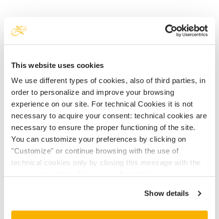
PRIJS VOOR KINDEREN
Een baby van 0-2 jaar kan kostenloos in het
This website uses cookies
tweepersoonsbed bij de ouders slapen.
We use different types of cookies, also of third parties, in
Ook is het mogelijk om een extra bed te
order to personalize and improve your browsing
huren, tegen betaling van € 10,00 per nacht.
experience on our site. For technical Cookies it is not
necessary to acquire your consent: technical cookies are
Bekijk de actuele tarieven en
necessary to ensure the proper functioning of the site.
beschikbaarheid via onze
booking online
.
You can customize your preferences by clicking on
"Customize" or continue browsing with the use of
technical cookies only by closing this message with the
appropriate button.
For more information you can
consult the Cookie Policy.
TOERISTENBELASTING:
Show details
€ 1,50 per persoon (vanaf 6 jaar), per nacht.