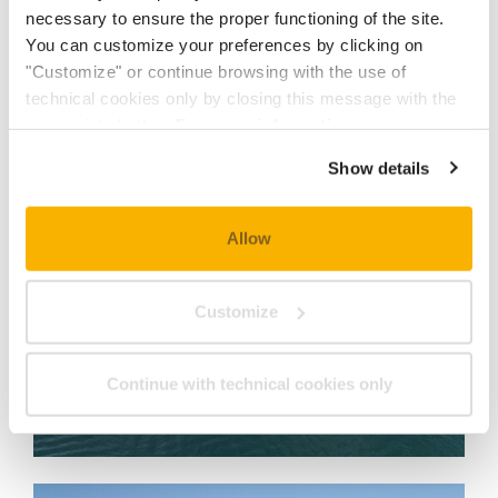
necessary to ensure the proper functioning of the site.
MEER INFORMATIE
You can customize your preferences by clicking on
"Customize" or continue browsing with the use of
technical cookies only by closing this message with the
appropriate button.
For more information you can
consult the Cookie Policy.
Show details
Allow
Customize
Continue with technical cookies only