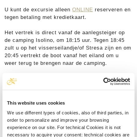
U kunt de excursie alleen
ONLINE
reserveren en
tegen betaling met kredietkaart.
Het vertrek is direct vanaf de aanlegsteiger op
de camping Isolino, om 18:15 uur. Tegen 18:45
zult u op het visserseilandje/of Stresa zijn en om
20:45 vertrekt de boot vanaf het eiland om u
weer terug te brengen naar de camping.
Eventuele afwijkingen en inconsistenties met
betrekking tot de reservering, zoals leeftijd en
definitieve aantal deelnemers, zullen worden
gecontroleerd bij de opstapplaats. In geval van
This website uses cookies
een onjuiste reservering behoudt de organisatie
We use different types of cookies, also of third parties, in
zich het recht voor om de reservering te
order to personalize and improve your browsing
wijzigen/annuleren.
experience on our site. For technical Cookies it is not
necessary to acquire your consent: technical cookies are