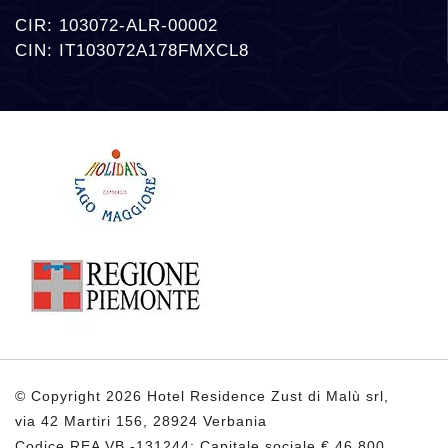
CIR: 103072-ALR-00002
CIN: IT103072A178FMXCL8
© Copyright 2026 Hotel Residence Zust di Malù srl,
via 42 Martiri 156, 28924 Verbania
Codice REA VB -131244; Capitale sociale € 46.800