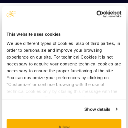
OCCUPAZIONE MASSIMA: 5
PERSONE
This website uses cookies
We use different types of cookies, also of third parties, in
MIN.
MAX.
order to personalize and improve your browsing
experience on our site. For technical Cookies it is not
€ 193,00
€ 465,00
necessary to acquire your consent: technical cookies are
necessary to ensure the proper functioning of the site.
You can customize your preferences by clicking on
"Customize" or continue browsing with the use of
Verifica le tariffe attuali e la disponibilità sul
technical cookies only by closing this message with the
appropriate button.
For more information you can
ns.
booking online
.
consult the Cookie Policy.
Show details
TASSA DI SOGGIORNO:
€ 1,50 a persona (a partire dai 6 anni), a notte.
Allow