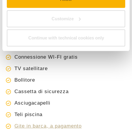
Customize
SERVIZI A TUA DISPOSIZIONE
Balcone con vista Lago
Continue with technical cookies only
Sistema di raffrescamento (01.06-31.08.26)
Connessione WI-FI gratis
TV satellitare
Bollitore
Cassetta di sicurezza
Asciugacapelli
Teli piscina
Gite in barca, a pagamento